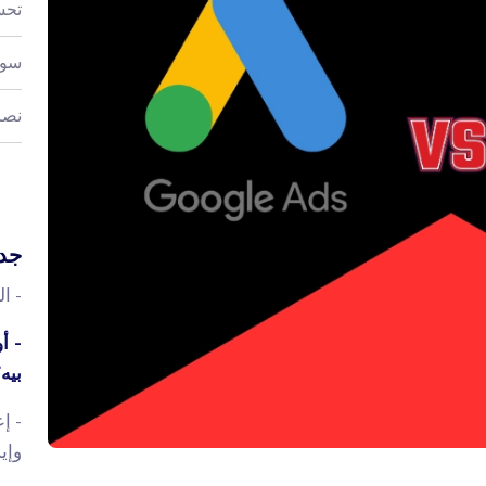
تحس
سوش
نصا
جدو
- ا
بيه
وإي