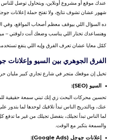
عندك موقع أو مشروع أونلاين، وبتحاول توصل للناس ا
شهور عشان تشوف نتايج، ولا تفتح حملة إعلانات جو
ده السؤال اللي بيوقف معظم أصحاب المواقع، وفي الم
وهنساعدك تختار اللي يناسب وضعك أنت دلوقتي – ميز
كمّل معايا عشان تعرف الفرق وإيه اللي ينفع تستخدمه 
الفرق الجوهري بين السيو وإعلانات ج
تخيل إن موقعك متجر في شارع تجاري كبير مليان حرك
السيو (SEO):
تحسين محركات البحث
زي إنك تبني سمعة حقيقية للمت
لما الناس تبدأ تجيلك، بتفضل تجيلك من غير ما تدفع ك
والسمعة بتكبر مع الوقت.
إعلانات جوجل (Google Ads):