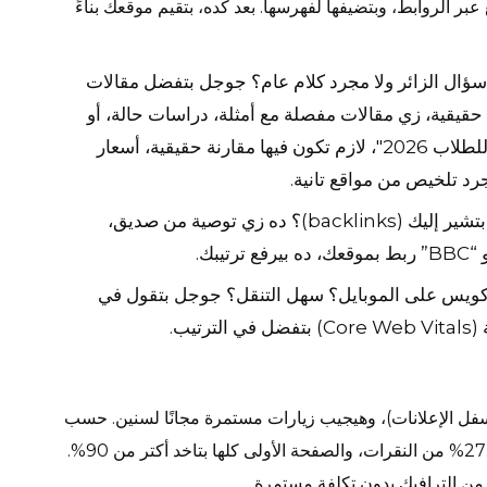
crawler) تكتشف المواقع عبر الروابط، وبتضيفها لفهرسها. بعد كده، بتقيم موقعك بناءً
سؤال الزائر ولا مجرد كلام عام؟ جوجل بتفضل
مقالات
قيقية، زي مقالات مفصلة مع أمثلة، دراسات حالة، أو
إجابات عملية. لو كتبت مقالة عن “أفضل لاب توب للطلاب 2026″، لازم تكون فيها مقارنة حقيقية، أسعار
 تلخيص من مواقع تانية.
هل مواقع تانية موثوقة بتشير إليك (backlinks)؟ ده زي توصية من صديق،
بك.
كويس على الموبايل؟ سهل التنقل؟ جوجل بتقول في
يب.
فل الإعلانات)، وهيجيب زيارات مستمرة مجانًا لسنين. حسب
إحصائيات جوجل، أول نتيجة في البحث بتاخد حوالي 27.6% من النقرات، والصفحة الأولى كلها بتاخد أكتر من 90%.
 من الترافيك بدون تكلفة مستمرة.