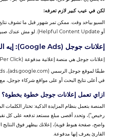
لكن في عيب كبير لازم تعرفه:
أو Helpful Content Update). لو مش عندك صبر أو وقت، السيو لوحده مش هيكفيك.
إعلانات جوجل (Google Ads): إيه اللي بتحققه وإيه اللي لازم تعرفه؟
إعلانات جوجل هي منصة إعلانية مدفوعة (PPC – Pay Per Click)، حيث تدفع مقابل كل نقرة على إعلانك.
في أعلى نتايج البحث أو على مواقع شركاء جوجل، مع 
ازاي تعمل إعلانات جوجل خطوة بخطوة؟
المنصة بتعمل بنظام المزايدة الذكية: تختار الكلمات ال
رخيص”)، وتحدد أقصى مبلغ مستعد تدفعه على كل نقر
واضح، صفحة هبوط قوية)، إعلانك بيظهر فوق النتايج ا
القارئ يعرف إنها مدفوعة.