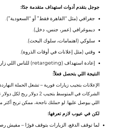
جوجل بتقدم أدوات استهداف متقدمة جدًا:
جغرافي (مثل “القاهرة فقط” أو “السعودية”).
ديموغرافي (عمر، جنس، دخل).
سلوكي (اهتمامات، سلوك البحث).
وقتي (مثل إعلانات في أوقات الذروة).
إعادة استهداف (retargeting) للناس اللي زاروا موقعك قبل كده.
النتيجة اللي بتحصل فعلاً:
الإعلانات بتجيب زيارات فورية – تشغل الحملة النهار
الشركات في المتوسط بتجيب 2 
اللي بيوصل عليها. لو حملتك ناجحة، ممكن تربح أكتر 
لكن في عيوب لازم تعرفها:
لما توقف الدفع، الزيارات بتوقف فورًا – مفيش رص