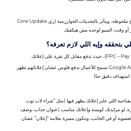
السيو بياخد وقت. ممكن تمر شهور قبل ما تشوف نتايج ملحوظة، ويتأثر بالتحديثات الخوارزمية (زي Core Update
طبقًا لموقع جوجل الرسمي (ads.google.com)، Google Ads تسمح للأعمال بدفع فلوس عشان إعلاناتهم تظهر
استهداف دقيق جدًا.
مفتاحية اللي عايز إعلانك يظهر فيها (مثل “شراء لاب توب
ة. لو مزايدتك كويسة وإعلانك مناسب (عنوان جذاب، وصف
لعضوية أو في الجانب، وبتكون مميزة بعلامة “إعلان” عشان