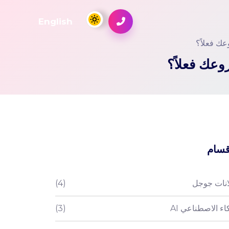
English
عك فعلاً؟
وعك فعلاً؟
قسام
انات جوجل
(4)
اء الاصطناعي AI
(3)