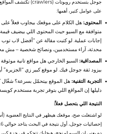
جوجل بتستخدم روبوتات (s
على عوامل كتير، أهمها:
المحتوى:
هل الكلام على موقعك بيجاوب فعلاً على 
متوافقة مع السيو
حيث المحتوى اللي بيضيف قيمة ح
محدثة، آراء مستخدمين، ونصائح شخصية – مش مجرد
المصداقية:
السيو الخارجي
بيزود ثقة جوجل فيك. لو موقع كبير زي “الجزيرة” أو “BBC” ربط بموقعك، ده بيرفع ترتي
التجربة التقنية:
هل الموقع بيتحمّل بسرعة؟ شغّال 
دليلها إن المواقع اللي بتوفر تجربة مستخدم كويسة (Core Web Vitals) بتفضل في الترت
النتيجة اللي بتحصل فعلاً:
لو اشتغلت صح، موقعك هيظهر في النتايج العضوية (أس
ده يعني إن السيو لو نجح، هيخليك تتحكم في جزء كبير