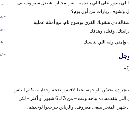
للي بتدور على اللي بتقدمه… بس محتار: تشتغل سيو وتستنى
- مقار
جل وتشوف زيارات من أول يوم؟
- م
قالة دي هنقولك الفرق بوضوح تام، مع أمثلة عملية،
- م
انيتك، وقتك، وهدفك.
- ه
وإمتي وإيه اللي يناسبك
- ت
وجل
ة.
جر ده: تحسّن الواجهة، تحط لافتة واضحة وجذابة، تتكلم الناس
عنك، وبالتدريج الناس تبدأ تلاقيك لوحدها لما بتدور على اللي بتقدمه. ده بياخد وقت – من 3 لـ 6 شهور أو أكتر – لكن
ل شهر. المتجر بيبقى معروف، والزباين بيرجعوا لوحدهم،